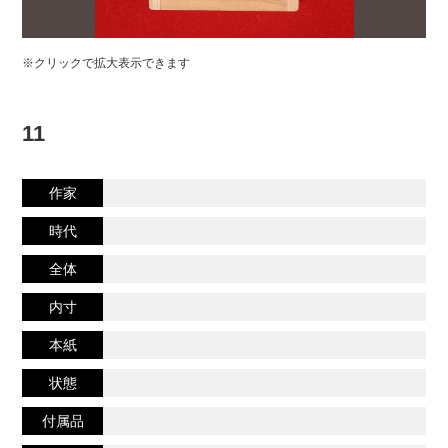
※クリックで拡大表示できます
11
作家
時代
全体
内寸
本紙
状態
付属品