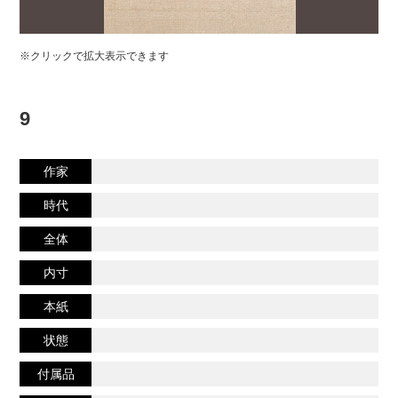
※クリックで拡大表示できます
9
作家
時代
全体
内寸
本紙
状態
付属品