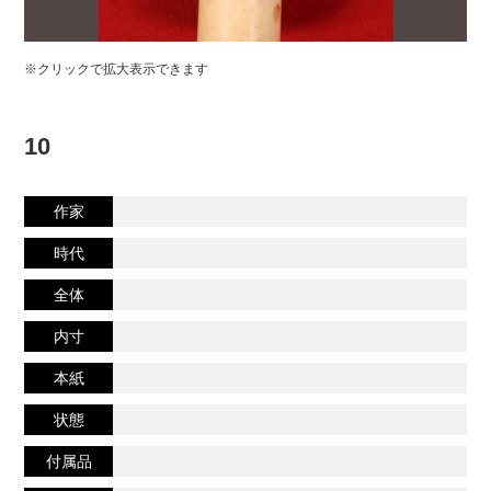
※クリックで拡大表示できます
10
作家
時代
全体
内寸
本紙
状態
付属品