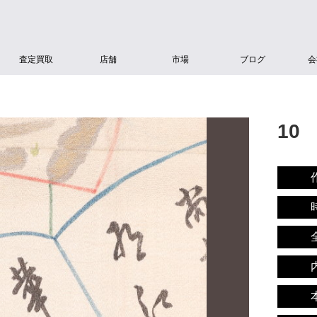
査定買取
店舗
市場
ブログ
会
10