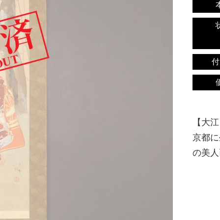
付
【大江良
京都に
の美人