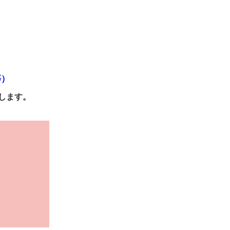
等）
します。