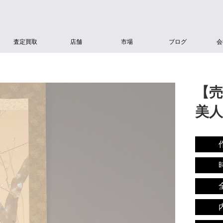
査定買取
店舗
市場
ブログ
会
【売
美人