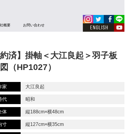
社概要
お問い合わせ
約済】掛軸＜大江良起＞羽子板
図（HP1027）
作家
大江良起
時代
昭和
全体
縦188cm×横48cm
内寸
縦127cm×横35cm