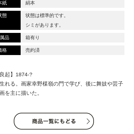
本紙
絹本
状態
状態は標準的です。
シミがあります。
属品
箱有り
価格
売約済
起】1874-?
生れる。画家幸野楳嶺の門で学び、後に舞妓や芸子
画を主に描いた。