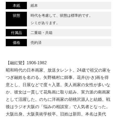
本紙
紙本
状態
時代を考慮して、状態は標準的です。
シミがあります。
付属品
二重箱・共箱
価格
売約済
【融紅鸞】1906-1982
昭和時代の日本画家、放送タレント。24歳で祖父の家を
つぎ融姓を名のる。矢野橋村に師事。花卉(かき)画を得
意とし、日展などで度々入選。美人画家の女性が多いな
か、彼女は一貫して花鳥画に取り組み、実力派の南画家
として活躍した。のちに洋画家の胡桃沢源人と結婚。戦
後はラジオ大阪の「悩みの相談室」で人気者となった。
大阪出身。大阪美術学校卒。旧姓は新田。本名は美代