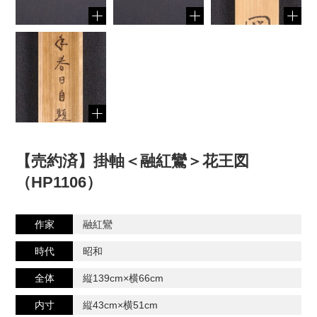
【売約済】掛軸＜融紅鸞＞花王図
（HP1106）
作家
融紅鸞
時代
昭和
全体
縦139cm×横66cm
内寸
縦43cm×横51cm