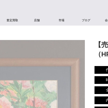
査定買取
店舗
市場
ブログ
会
【売
（H