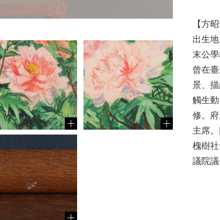
【方昭然
出生地
末公學
曾在臺
景、描
觸生動
修。府
主席。
槐樹社
議院議