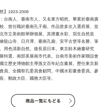
】1923-2008
：台南人、臺南市人。又名東方昭然。畢業於臺南廣
校、曾任職於臺南孔子廟。作品曾多次入選府展、並
北市立美術館舉辦個展。其擅畫水彩、寫生自然造
繪龍山寺、日月潭、臺南孔廟、安平古堡等名勝、筆
、用色清新自然。後長居日本。東京鈴木繪畫研究
展特選。南部美展南市代表。台南市美術作家聯誼會
國立歷史博物館主導孫文百年紀念畫展。歷任東京新
會員。全國祭孔委員會顧問。中國水彩畫會委員。參
長、郵政大臣、國務大臣等。