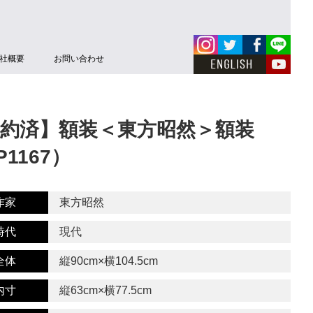
社概要
お問い合わせ
約済】額装＜東方昭然＞額装
P1167）
作家
東方昭然
時代
現代
全体
縦90cm×横104.5cm
内寸
縦63cm×横77.5cm