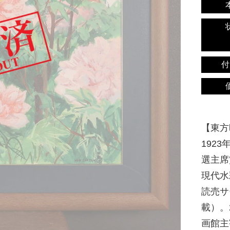
付
【東方昭
192
選主席
現代水
読売サ
載）。
画館主