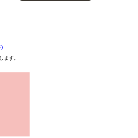
等）
します。