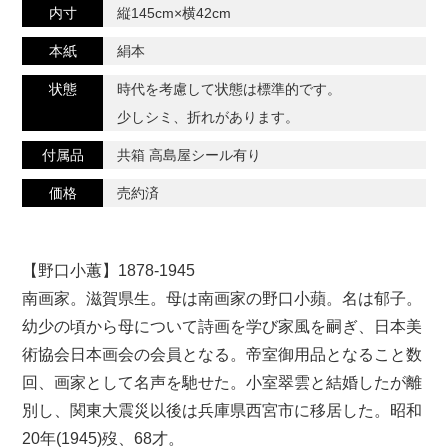
内寸
縦145cm×横42cm
本紙
絹本
状態
時代を考慮して状態は標準的です。
少しシミ、折れがあります。
付属品
共箱 高島屋シール有り
価格
売約済
【野口小蕙】1878-1945
南画家。滋賀県生。母は南画家の野口小蘋。名は郁子。
幼少の頃から母について詩画を学び家風を嗣ぎ、日本美
術協会日本画会の会員となる。帝室御用品となること数
回、画家として名声を馳せた。小室翠雲と結婚したが離
別し、関東大震災以後は兵庫県西宮市に移居した。昭和
20年(1945)歿、68才。