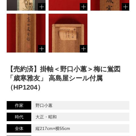
【売約済】掛軸＜野口小蕙＞梅に鴬図
「歳寒雅友」 高島屋シール付属
（HP1204）
作家
野口小蕙
時代
大正・昭和
全体
縦217cm×横55cm