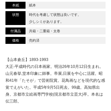
本紙
紙本
状態
時代を考慮して状態は良いです。
少しシミがあります。
付属品
共箱・二重箱・太巻
価格
売約済
【山本倉丘】1893-1993
大正-平成時代の日本画家。明治26年10月12日生まれ。
山元春挙,堂本印象に師事。帝展,日展を中心に活躍。昭
和41年「たそが」で芸術院賞。花鳥画などを現代的な感
覚でえがいた。平成5年9月5日死去。99歳。高知県出
身。京都市立絵画専門学校(現京都市立芸大)卒。本名は
伝三郎。