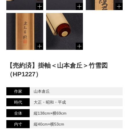
【売約済】掛軸＜山本倉丘＞竹雪図
（HP1227）
作家
山本倉丘
時代
大正・昭和・平成
全体
縦138cm×横69cm
内寸
縦40cm×横53cm