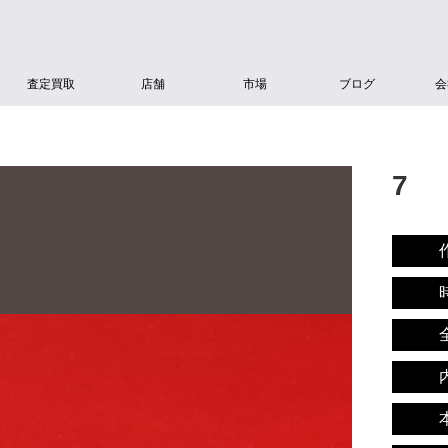
査定買取
店舗
市場
ブログ
会
7