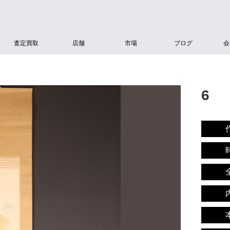
査定買取
店舗
市場
ブログ
会
6