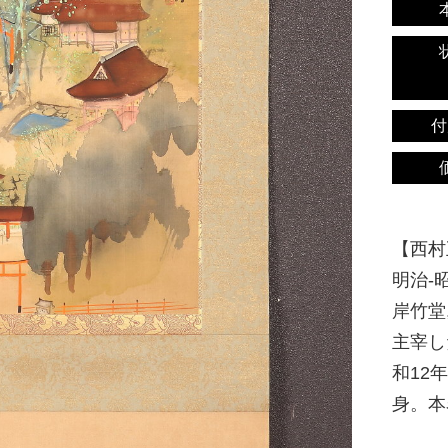
付
【西村五
明治-
岸竹堂
主宰し
和12
身。本