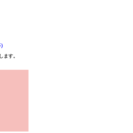
等）
します。