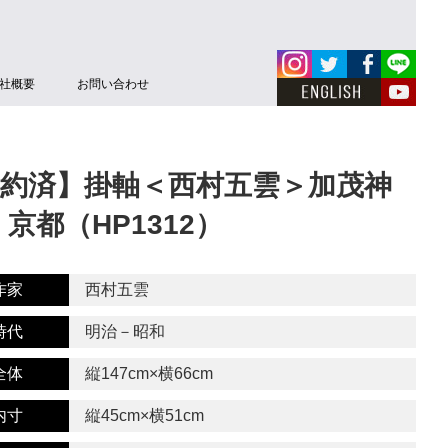
社概要
お問い合わせ
約済】掛軸＜西村五雲＞加茂神
 京都（HP1312）
作家
西村五雲
時代
明治－昭和
全体
縦147cm×横66cm
内寸
縦45cm×横51cm