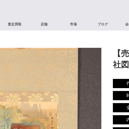
査定買取
店舗
市場
ブログ
会
【売
社図