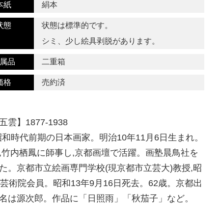
本紙
絹本
状態
状態は標準的です。
シミ、少し絵具剥脱があります。
属品
二重箱
価格
売約済
雲】1877-1938
昭和時代前期の日本画家。明治10年11月6日生まれ。
,竹内栖鳳に師事し,京都画壇で活躍。画塾晨鳥社を
た。京都市立絵画専門学校(現京都市立芸大)教授,昭
年芸術院会員。昭和13年9月16日死去。62歳。京都出
名は源次郎。作品に「日照雨」「秋茄子」など。