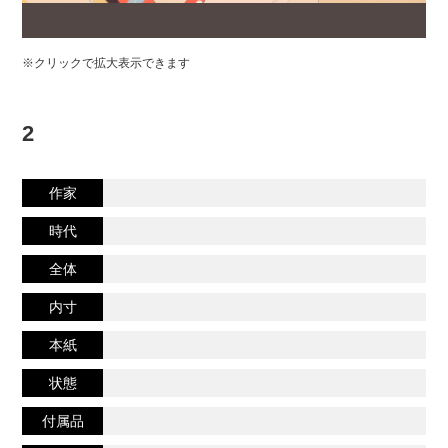
※クリックで拡大表示できます
2
作家
時代
全体
内寸
本紙
状態
付属品