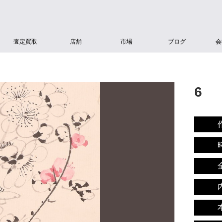
査定買取
店舗
市場
ブログ
会
6