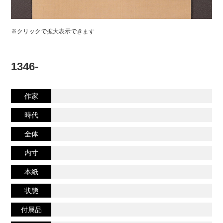
※クリックで拡大表示できます
1346-
作家
時代
全体
内寸
本紙
状態
付属品