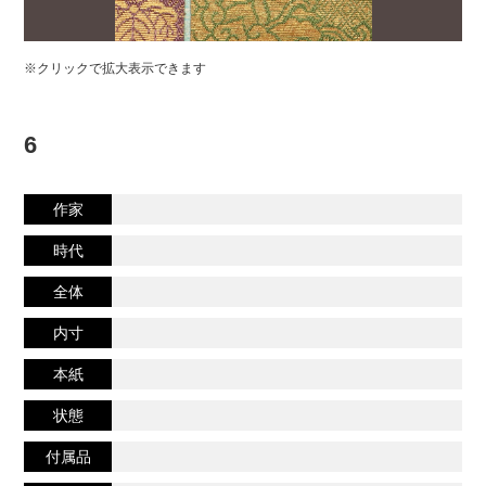
※クリックで拡大表示できます
6
作家
時代
全体
内寸
本紙
状態
付属品