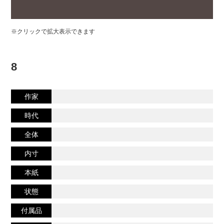
※クリックで拡大表示できます
8
作家
時代
全体
内寸
本紙
状態
付属品