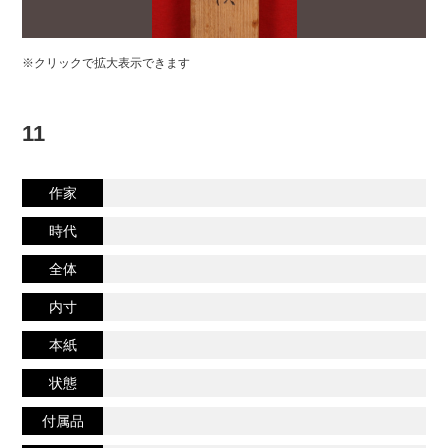
※クリックで拡大表示できます
11
作家
時代
全体
内寸
本紙
状態
付属品