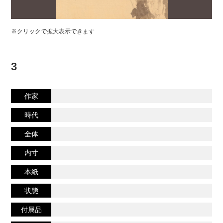
※クリックで拡大表示できます
3
作家
時代
全体
内寸
本紙
状態
付属品