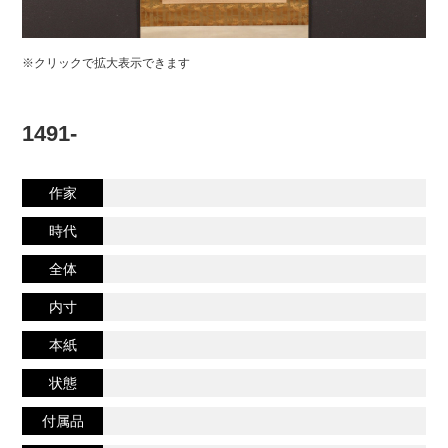
※クリックで拡大表示できます
1491-
作家
時代
全体
内寸
本紙
状態
付属品