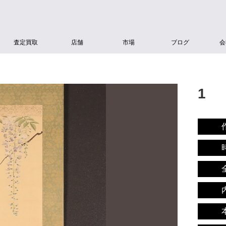
査定買取
店舗
市場
ブログ
会
1