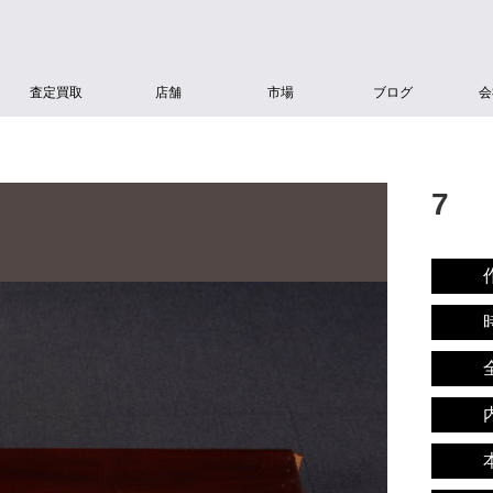
査定買取
店舗
市場
ブログ
会
7