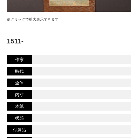
※クリックで拡大表示できます
1511-
作家
時代
全体
内寸
本紙
状態
付属品