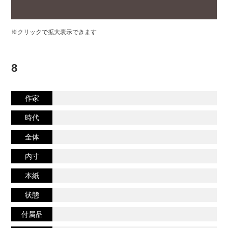
※クリックで拡大表示できます
8
作家
時代
全体
内寸
本紙
状態
付属品