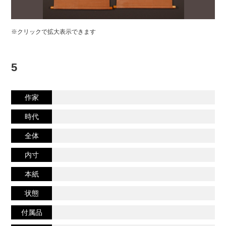
※クリックで拡大表示できます
5
作家
時代
全体
内寸
本紙
状態
付属品