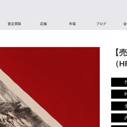
査定買取
店舗
市場
ブログ
会
【売
（H