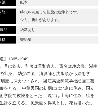
本紙
紙本
状態
時代を考慮して状態は標準的です。
シミ、折れがあります。
属品
紙箱あり
価格
売約済
】1865-1949
、号は鉄夫、別署は天和逸人、斎名は净念楼。湖南
の出身。 幼少の頃、滄溟師と沈永順から絵を学
李瑞慶にスカウトされ、梁江高級師範学校絵画工芸
鞭をとる。 中華民国の初期には北京に住み、国立
術学院で教鞭をとった。 晩年は上海に住み、絵を
生計を立てる。 風景画を得意とし、花も描いた。