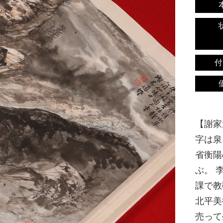
付
【謝家道
字は泉
省衡陽
ぶ。 
課で教
北平美
売って