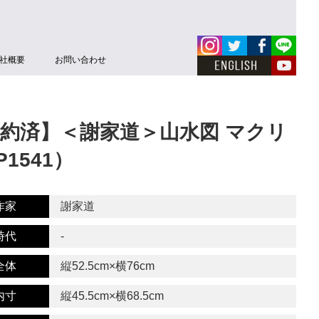
社概要
お問い合わせ
約済】＜謝家道＞山水図 マクリ
P1541）
作家
謝家道
時代
-
全体
縦52.5cm×横76cm
内寸
縦45.5cm×横68.5cm