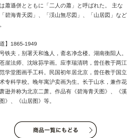
は蕭遜併とともに「二人の蕭」と呼ばれた。 主な
「碧海青天図」、「渓山無尽図」、「山居図」など
。
】1865-1949
号铁夫，别署天和逸人，斋名净念楼。湖南衡阳人。
苍崖法师、沈咏荪学画。应李瑞清聘，曾任教于两江
范学堂图画手工科。民国初年居北京，曾任教于国立
术专科学校。晚年寓沪卖画为生。长于山水，兼作花
萧逊并称为北京二萧。作品有《碧海青天图》、《溪
图》、《山居图》等。