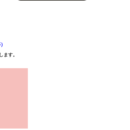
等）
します。