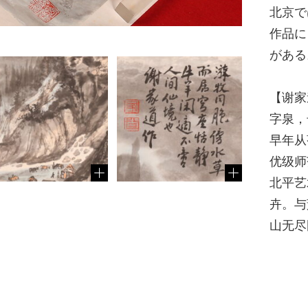
北京で
作品に
がある
【谢家道
字泉，
早年从
优级师
北平艺
卉。与
山无尽