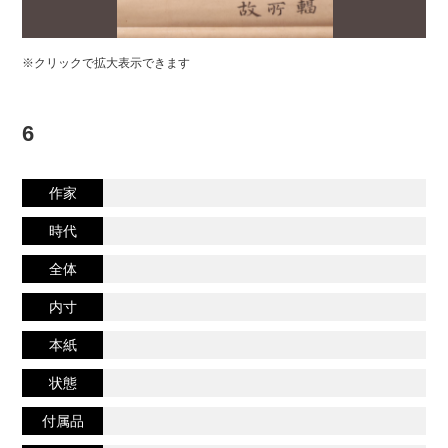
※クリックで拡大表示できます
6
作家
時代
全体
内寸
本紙
状態
付属品