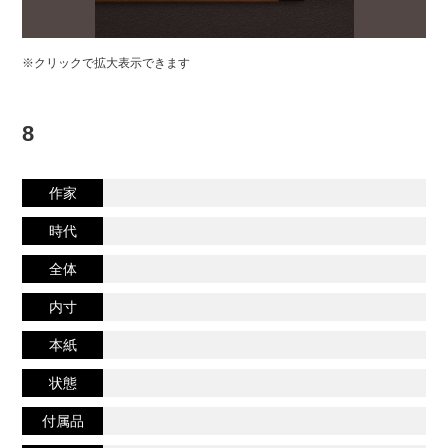
※クリックで拡大表示できます
8
作家
時代
全体
内寸
本紙
状態
付属品