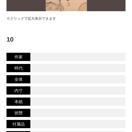
※クリックで拡大表示できます
10
作家
時代
全体
内寸
本紙
状態
付属品