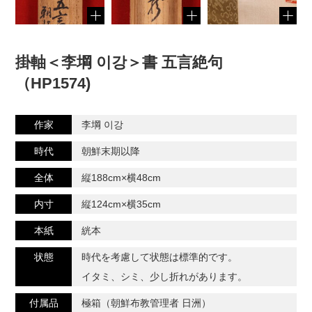
掛軸＜李堈 이강＞書 五言絶句
（HP1574)
作家
李堈 이강
時代
朝鮮末期以降
全体
縦188cm×横48cm
内寸
縦124cm×横35cm
本紙
絖本
状態
時代を考慮して状態は標準的です。
イタミ、シミ、少し折れがあります。
付属品
極箱（朝鮮布教管理者 日洲）