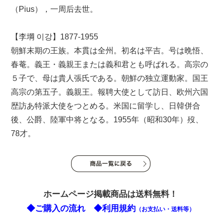
（Pius），一周后去世。
【李堈 이강】1877-1955
朝鮮末期の王族。本貫は全州。初名は平吉。号は晩悟、
春菴。義王・義親王または義和君とも呼ばれる。高宗の
５子で、母は貴人張氏である。朝鮮の独立運動家。国王
高宗の第五子。義親王。報聘大使として訪日、欧州六国
歴訪あ特派大使をつとめる。米国に留学し、日韓併合
後、公爵、陸軍中将となる。1955年（昭和30年）歿、
78才。
ホームページ掲載商品は送料無料！
◆ご購入の流れ
◆利用規約
（お支払い・送料等）