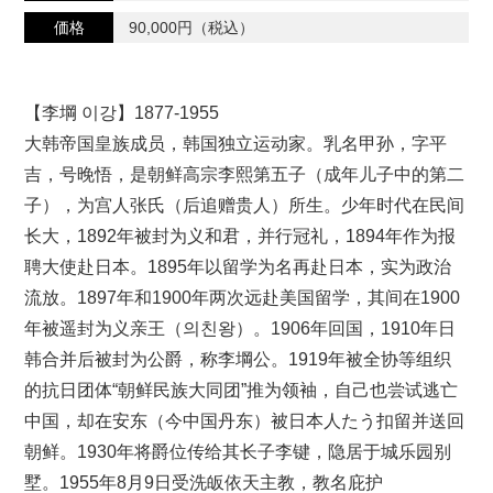
価格
90,000円（税込）
【李堈 이강】1877-1955
大韩帝国皇族成员，韩国独立运动家。乳名甲孙，字平
吉，号晚悟，是朝鲜高宗李熙第五子（成年儿子中的第二
子），为宫人张氏（后追赠贵人）所生。少年时代在民间
长大，1892年被封为义和君，并行冠礼，1894年作为报
聘大使赴日本。1895年以留学为名再赴日本，实为政治
流放。1897年和1900年两次远赴美国留学，其间在1900
年被遥封为义亲王（의친왕）。1906年回国，1910年日
韩合并后被封为公爵，称李堈公。1919年被全协等组织
的抗日团体“朝鲜民族大同团”推为领袖，自己也尝试逃亡
中国，却在安东（今中国丹东）被日本人たう扣留并送回
朝鲜。1930年将爵位传给其长子李键，隐居于城乐园别
墅。1955年8月9日受洗皈依天主教，教名庇护