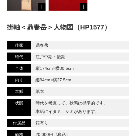
掛軸＜鼎春岳＞人物図（HP1577）
作家
鼎春岳
時代
江戸中期・後期
全体
縦174cm×横30.5cm
内寸
縦94cm×横27.5cm
本紙
紙本
状態
時代を考慮して、状態は標準的です。
本紙にイタミ、シミがあります。
付属品
箱有り
価格
20,000円（税込）