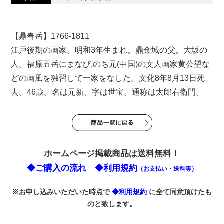
【鼎春岳】1766-1811
江戸後期の画家。明和3年生まれ。鼎金城の父。大坂の
人。福原五岳にまなび,のち元(中国)の文人画家黄公望な
どの画風を独習して一家をなした。文化8年8月13日死
去。46歳。名は元新。字は世宝。通称は太郎右衛門。
ホームページ掲載商品は送料無料！
◆ご購入の流れ
◆利用規約
（お支払い・送料等）
※お申し込みいただいた時点で
◆利用規約
に全て同意頂けたも
のと致します。