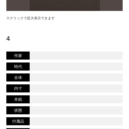
※クリックで拡大表示できます
4
作家
時代
全体
内寸
本紙
状態
付属品