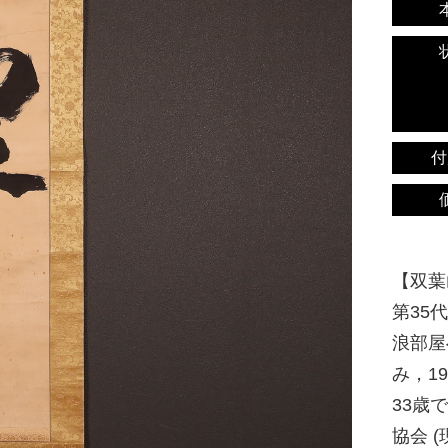
付
【双葉山
第35
浪部屋
み，1
33歳
協会 