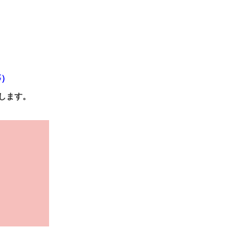
等）
します。