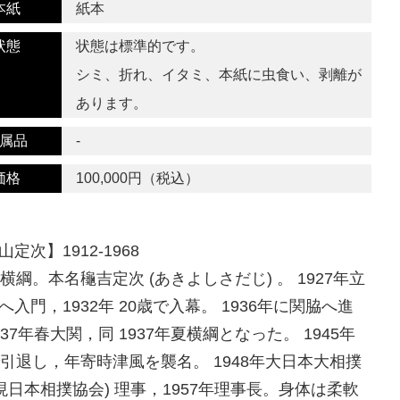
本紙
紙本
状態
状態は標準的です。
シミ、折れ、イタミ、本紙に虫食い、剥離が
あります。
属品
-
価格
100,000円（税込）
定次】1912-1968
代横綱。本名龝吉定次 (あきよしさだじ) 。 1927年立
へ入門，1932年 20歳で入幕。 1936年に関脇へ進
937年春大関，同 1937年夏横綱となった。 1945年
で引退し，年寄時津風を襲名。 1948年大日本大相撲
(現日本相撲協会) 理事，1957年理事長。身体は柔軟