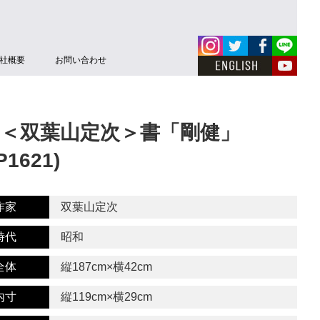
社概要
お問い合わせ
＜双葉山定次＞書「剛健」
1621)
作家
双葉山定次
時代
昭和
全体
縦187cm×横42cm
内寸
縦119cm×横29cm