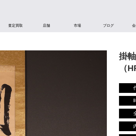
査定買取
店舗
市場
ブログ
会
掛軸
（HP