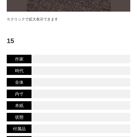
※クリックで拡大表示できます
15
作家
時代
全体
内寸
本紙
状態
付属品