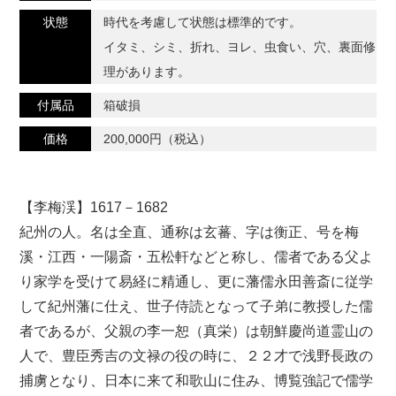
状態
時代を考慮して状態は標準的です。
イタミ、シミ、折れ、ヨレ、虫食い、穴、裏面修
理があります。
付属品
箱破損
価格
200,000円（税込）
【李梅渓】1617－1682
紀州の人。名は全直、通称は玄蕃、字は衡正、号を梅
溪・江西・一陽斎・五松軒などと称し、儒者である父よ
り家学を受けて易経に精通し、更に藩儒永田善斎に従学
して紀州藩に仕え、世子侍読となって子弟に教授した儒
者であるが、父親の李一恕（真栄）は朝鮮慶尚道霊山の
人で、豊臣秀吉の文禄の役の時に、２２才で浅野長政の
捕虜となり、日本に来て和歌山に住み、博覧強記で儒学