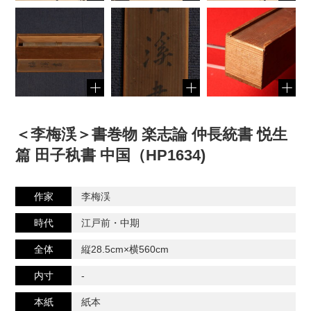
＜李梅渓＞書巻物 楽志論 仲長統書 悦生
篇 田子秇書 中国（HP1634)
作家
李梅渓
時代
江戸前・中期
全体
縦28.5cm×横560cm
内寸
-
本紙
紙本