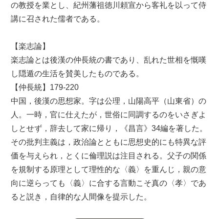
の教授を業とし、紀州藩祖徳川頼宣から客礼を以って侍
講に召された儒者である。
【楽志論】
楽志論とは後漢の仲長統の書であり、乱れた世相を慨嘆
し隠遁の生活を賛美したものである。
【仲長統】179-220
中国，後漢の思想家。字は公理，山陽高平（山東省）の
人。一時，官に仕えたが，世俗に同調するのをいさぎよ
しとせず，辞去して家に帰り，《昌言》34編を著した。
その批判主義は，政治論とともに思想史的にも特異な評
価を与えられ，とくに倫理説は注目される。父子の関係
を規制する原理として理性的な〈義〉を重んじ，親の意
向に逆らっても〈義〉に合する言動こそ真の〈孝〉であ
ると説き，自律的な人間像を提示した。