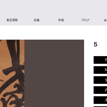
査定買取
店舗
市場
ブログ
会
5