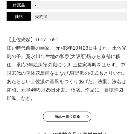
付属品
-
価格
売約済
【土佐光起】1617-1691
江戸時代前期の画家。 元和3年10月23日生まれ。土佐光
則の子。寛永11年生地の和泉(大阪府)堺から京都に移
住。承応3年絵所預の職につき,土佐家再興をはたす。中
国宋代の院体花鳥画をまなび,狩野派の様式もとりいれ,
あたらしい土佐派の画風をつくりあげた。法眼。法名は
常昭。元禄4年9月25日死去。75歳。作品に「粟穂鶉図
屏風」など。