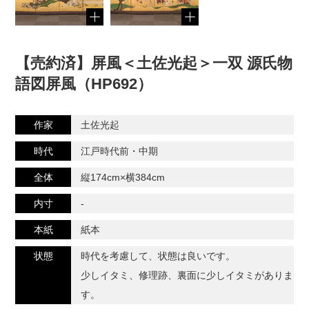
【売約済】屏風＜土佐光起＞一双 源氏物
語図屏風（HP692）
作家
土佐光起
時代
江戸時代前・中期
全体
縦174cm×横384cm
内寸
-
本紙
紙本
状態
時代を考慮して、状態は良いです。
少しイタミ、修理跡、裏面に少しイタミがありま
す。