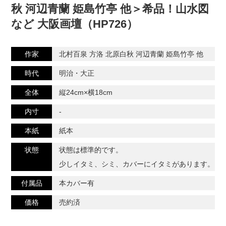
秋 河辺青蘭 姫島竹亭 他＞希品！山水図
など 大阪画壇（HP726）
作家
北村百泉 方洛 北原白秋 河辺青蘭 姫島竹亭 他
時代
明治・大正
全体
縦24cm×横18cm
内寸
-
本紙
紙本
状態
状態は標準的です。
少しイタミ、シミ、カバーにイタミがあります。
付属品
本カバー有
価格
売約済