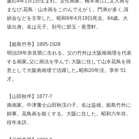
慶応4年1月1日生まれ。女性画家。橋本青江に文人画を
まなび,花鳥・山水画をこのんでえがく。門弟が多く,清
娯会などを主宰した。昭和6年4月19日死去。64歳。大
坂出身。名は元子。別号に碧玉・蕉雪軒。
【姫島竹亭】1895-1928
明治28年奈良県に生れる。父の竹外は大阪南画壇を代表
する画家｡父に画法を学んで､大阪に住して山水花鳥を得
意として大阪南画壇で活躍した｡昭和20年没。享年 51
才。
【山田秋坪】1877-?
南画家。中津藩士山田秋渓の子。名は益雄。姫島竹外に
師事。花鳥画を能くする。大阪に住した。昭和六年存。
歿年未詳。