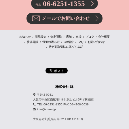
06-6251-1355
代表
メールでお問い合わせ
お知らせ
商品販売
査定買取
店舗
市場
ブログ
会社概要
委託再販
骨董の嗜み方
CM紹介
FAQ
お問い合わせ
特定商取引法に基づく表記
株式会社 縁
〒542-0081
大阪市中央区南船場4-8-6 渕上ビル5F（事務所）
TEL:06-6251-1355 FAX:06-4708-5039
info@art-en.jp
大阪府公安委員会 第621110141118号