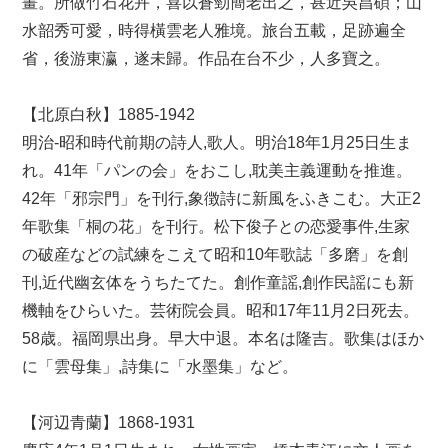
畫。所做竹石花卉，喜以蒼勁簡老出之，甚近吳昌碩；山
水韶秀可愛，時得橫雲老人雅境。旅台五載，足跡遍全
省，後游東瀛，遂未歸。作品在台不少，人多寶之。
【北原白秋】1885-1942
明治-昭和時代前期の詩人,歌人。明治18年1月25日生ま
れ。41年「パンの会」をおこし,耽美主義運動を推進。
42年「邪宗門」を刊行,象徴詩に新風をふきこむ。大正2
年歌集「桐の花」を刊行。松下俊子との恋愛事件,生家
の破産などの試練をこえて昭和10年歌誌「多磨」を創
刊,近代幽玄体をうちたてた。創作童謡,創作民謡にも新
機軸をひらいた。芸術院会員。昭和17年11月2日死去。
58歳。福岡県出身。早大中退。本名は隆吉。歌集はほか
に「雲母集」,詩集に「水墨集」など。
【河辺青蘭】1868-1931