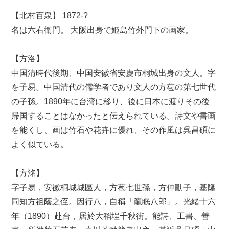
【北村百泉】 1872-?
名は六右衛門。 大阪出身で姫島竹外門下の画家。
【方洛】
中国清時代後期、中国安徽省安慶市桐城出身の文人。字
を子易。中国清代の儒学者であり文人の方苞の第七世代
の子孫。1890年に台湾に移り、後に日本に渡りその後
帰国することはなかったと伝えられている。詩文や書画
を能くし、画は竹石や花卉に優れ、その作風は呉昌碩に
よく似ている。
【方洺】
字子易，安徽桐城城區人，方苞七世孫，方仲勖子，基隆
同知方祖蔭之侄。因行八，自稱「龍眠八郎」。光緒十六
年（1890）赴台，居於大稻埕千秋街。能詩、工書、善