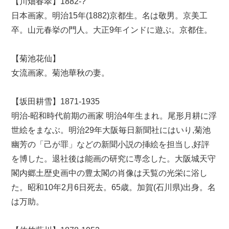
【川畑春翠】1882-?
日本画家。明治15年(1882)京都生。名は敬男。京美工
卒。山元春挙の門人。大正9年インドに遊ぶ。京都住。
【菊池花仙】
女流画家。菊池華秋の妻。
【坂田耕雪】1871-1935
明治-昭和時代前期の画家 明治4年生まれ。尾形月耕に浮
世絵をまなぶ。明治29年大阪毎日新聞社にはいり,菊池
幽芳の「己が罪」などの新聞小説の挿絵を担当し,好評
を博した。退社後は能画の研究に専念した。大阪城天守
閣内郷土歴史画中の豊太閣の肖像は天覧の光栄に浴し
た。昭和10年2月6日死去。65歳。加賀(石川県)出身。名
は万助。