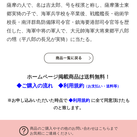
薩摩の人で、名は吉太郎、号を桜濱と称し、薩摩藩士東
郷実猗の子で、海軍兵学校を卒業後、戦艦艦長・砲術学
校長・南洋群島防備隊司令官・鎮海要港部司令官等を歴
任した、海軍中将の軍人で、大元帥海軍大将東郷平八郎
の甥（平八郎の長兄が実猗）に当たる。
ホームページ掲載商品は送料無料！
◆ご購入の流れ
◆利用規約
（お支払い・送料等）
※お申し込みいただいた時点で
◆利用規約
に全て同意頂けたも
のと致します。
商品のご購入やその他のお問い合わせはこちらまで
お気軽にご連絡ください。