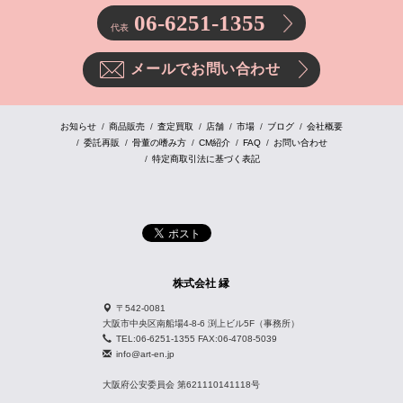
06-6251-1355
代表
メールでお問い合わせ
お知らせ
商品販売
査定買取
店舗
市場
ブログ
会社概要
委託再販
骨董の嗜み方
CM紹介
FAQ
お問い合わせ
特定商取引法に基づく表記
株式会社 縁
〒542-0081
大阪市中央区南船場4-8-6 渕上ビル5F（事務所）
TEL:06-6251-1355 FAX:06-4708-5039
info@art-en.jp
大阪府公安委員会 第621110141118号