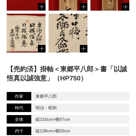
【売約済】掛軸＜東郷平八郎＞書「以誠
悟真以誠強意」（HP750）
作家
東郷平八郎
時代
明治・昭和
全体
縦210cm×横67cm
内寸
縦138cm×横50cm