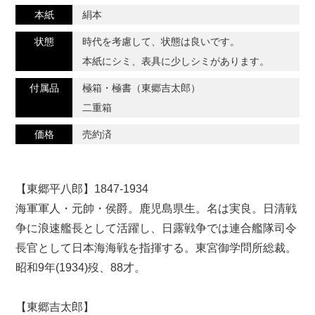
本紙
絹本
状態
時代を考慮して、状態は良いです。
本紙にシミ、表具に少しシミがあります。
付属品
極箱・極書（東郷吉太郎）
二重箱
価格
売約済
【東郷平八郎】1847-1934
海軍軍人・元帥・侯爵。鹿児島県生。名は実良。日清戦
争に浪速艦長として活躍し、日露戦争では連合艦隊司令
長官として日本海海戦を指揮する。東宮御学問所総裁。
昭和9年(1934)歿、88才。
【東郷吉太郎】