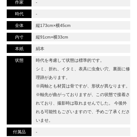
作家
-
時代
-
全体
縦173cm×横45cm
内寸
縦91cm×横33cm
本紙
絹本
状態
時代を考慮して状態は標準的です。
シミ、折れ、イタミ、表具に虫食い穴、裏面に修
理跡があります。
※両軸とも材質は骨ですが、形状が異なります。
※軸先が曲がっておりますが、この状態で接着さ
れており、撮影時は取れませんでした。 今後外
れる可能性もございますので、予めご了承くださ
いませ。
付属品
-