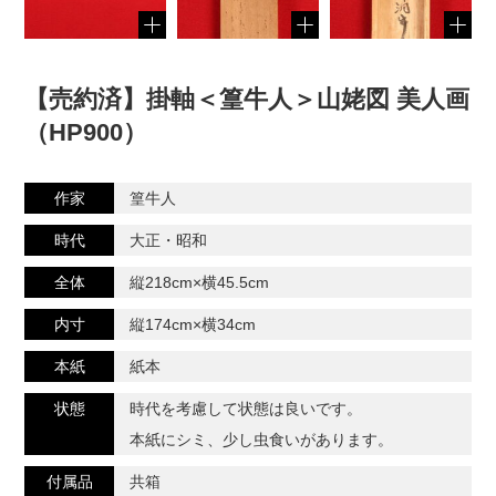
【売約済】掛軸＜篁牛人＞山姥図 美人画
（HP900）
作家
篁牛人
時代
大正・昭和
全体
縦218cm×横45.5cm
内寸
縦174cm×横34cm
本紙
紙本
状態
時代を考慮して状態は良いです。
本紙にシミ、少し虫食いがあります。
付属品
共箱