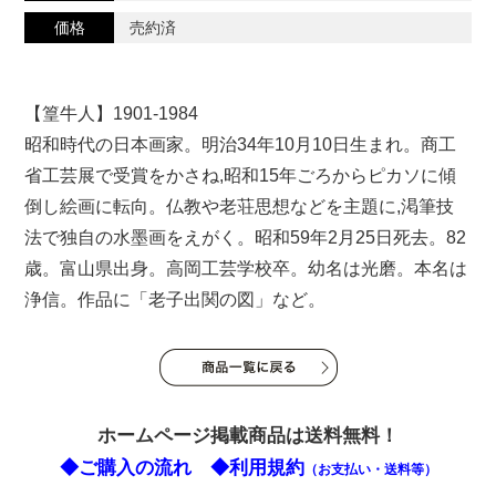
価格
売約済
【篁牛人】1901-1984
昭和時代の日本画家。明治34年10月10日生まれ。商工
省工芸展で受賞をかさね,昭和15年ごろからピカソに傾
倒し絵画に転向。仏教や老荘思想などを主題に,渇筆技
法で独自の水墨画をえがく。昭和59年2月25日死去。82
歳。富山県出身。高岡工芸学校卒。幼名は光磨。本名は
浄信。作品に「老子出関の図」など。
ホームページ掲載商品は送料無料！
◆ご購入の流れ
◆利用規約
（お支払い・送料等）