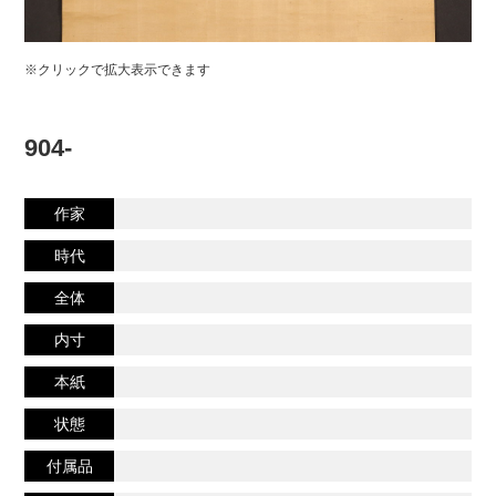
※クリックで拡大表示できます
904-
作家
時代
全体
内寸
本紙
状態
付属品