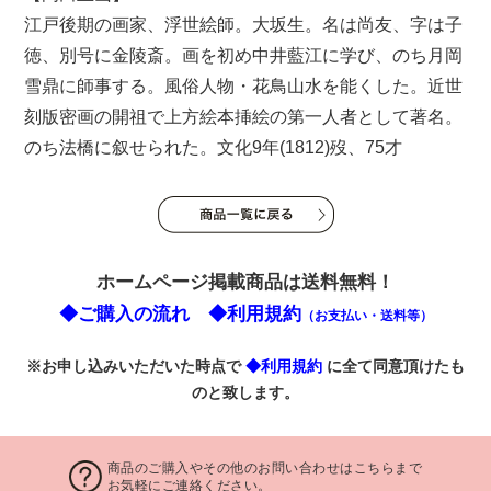
江戸後期の画家、浮世絵師。大坂生。名は尚友、字は子
徳、別号に金陵斎。画を初め中井藍江に学び、のち月岡
雪鼎に師事する。風俗人物・花鳥山水を能くした。近世
刻版密画の開祖で上方絵本挿絵の第一人者として著名。
のち法橋に叙せられた。文化9年(1812)歿、75才
ホームページ掲載商品は送料無料！
◆ご購入の流れ
◆利用規約
（お支払い・送料等）
※お申し込みいただいた時点で
◆利用規約
に全て同意頂けたも
のと致します。
商品のご購入やその他のお問い合わせはこちらまで
お気軽にご連絡ください。