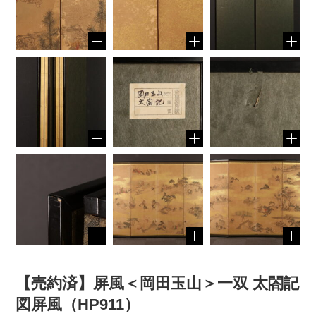
【売約済】屏風＜岡田玉山＞一双 太閤記
図屏風（HP911）