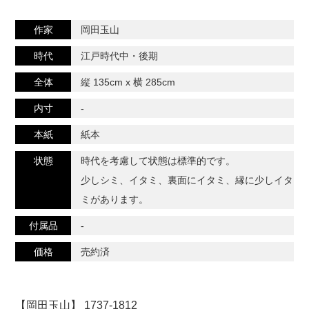
作家
岡田玉山
時代
江戸時代中・後期
全体
縦 135cm x 横 285cm
内寸
-
本紙
紙本
状態
時代を考慮して状態は標準的です。
少しシミ、イタミ、裏面にイタミ、縁に少しイタ
ミがあります。
付属品
-
価格
売約済
【岡田玉山】 1737-1812