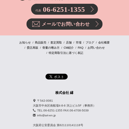
06-6251-1355
代表
メールでお問い合わせ
お知らせ
商品販売
査定買取
店舗
市場
ブログ
会社概要
委託再販
骨董の嗜み方
CM紹介
FAQ
お問い合わせ
特定商取引法に基づく表記
株式会社 縁
〒542-0081
大阪市中央区南船場4-8-6 渕上ビル5F（事務所）
TEL:06-6251-1355 FAX:06-4708-5039
info@art-en.jp
大阪府公安委員会 第621110141118号