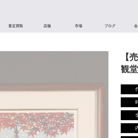
査定買取
店舗
市場
ブログ
会
【売
観堂