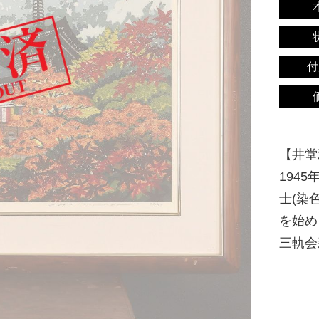
付
【井堂雅
194
士(染
を始め
三軌会