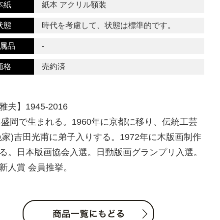
本紙
紙本 アクリル額装
状態
時代を考慮して、状態は標準的です。
属品
-
価格
売約済
夫】1945-2016
5年盛岡で生まれる。1960年に京都に移り、伝統工芸
色家)吉田光甫に弟子入りする。1972年に木版画制作
る。日本版画協会入選。日動版画グランプリ入選。
新人賞 会員推挙。