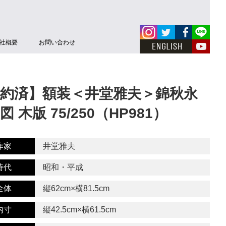
社概要
お問い合わせ
約済】額装＜井堂雅夫＞錦秋永
図 木版 75/250（HP981）
作家
井堂雅夫
時代
昭和・平成
全体
縦62cm×横81.5cm
内寸
縦42.5cm×横61.5cm