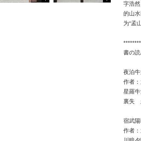
字浩然
的山水
为“孟
********
書の読
夜泊牛
作者：
星羅牛
裏失 
宿武陽
作者：
川暗夕