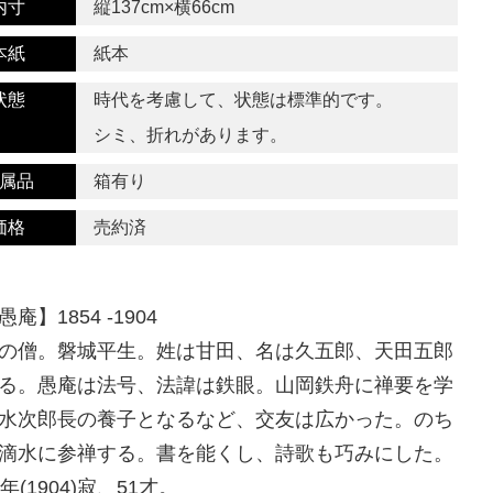
内寸
縦137cm×横66cm
本紙
紙本
状態
時代を考慮して、状態は標準的です。
シミ、折れがあります。
属品
箱有り
価格
売約済
庵】1854 -1904
の僧。磐城平生。姓は甘田、名は久五郎、天田五郎
る。愚庵は法号、法諱は鉄眼。山岡鉄舟に禅要を学
水次郎長の養子となるなど、交友は広かった。のち
滴水に参禅する。書を能くし、詩歌も巧みにした。
年(1904)寂、51才。