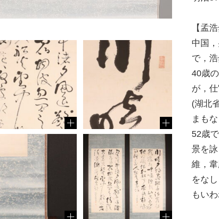
【孟浩
中国，
で，浩
40歳
が，仕
(湖北
まもな
52歳
景を詠
維，韋
をなし
もいわ