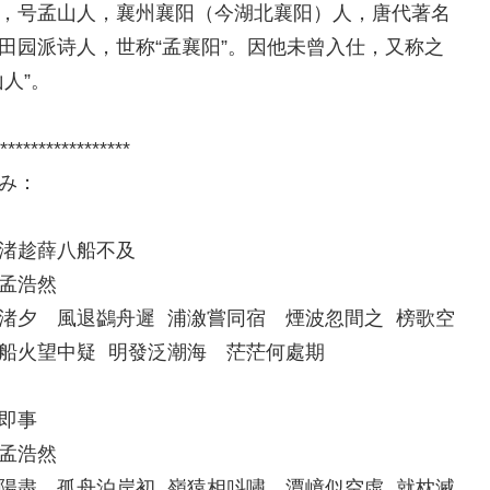
，号孟山人，襄州襄阳（今湖北襄阳）人，唐代著名
田园派诗人，世称“孟襄阳”。因他未曾入仕，又称之
山人”。
*****************
み：
渚趁薛八船不及
孟浩然
渚夕 風退鷁舟遲 浦漵嘗同宿 煙波忽間之 榜歌空
船火望中疑 明發泛潮海 茫茫何處期
即事
孟浩然
陽盡 孤舟泊岸初 嶺猿相呌嘯 潭嶂似空虛 就枕滅