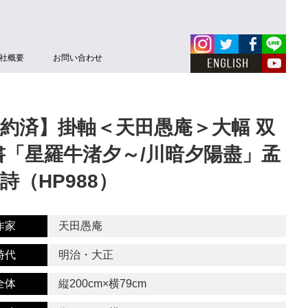
社概要
お問い合わせ
約済】掛軸＜天田愚庵＞大幅 双
書「星羅牛渚夕～/川暗夕陽盡」孟
詩（HP988）
作家
天田愚庵
時代
明治・大正
全体
縦200cm×横79cm