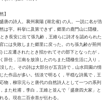
然】
盛唐の詩人。襄州襄陽 (湖北省) の人。一説に名が浩
然は字。科挙に及第できず，郷里の鹿門山に隠棲。
のとき長安に出て張九齢，王維らに詩才を認められた
官には失敗しまた郷里に戻った。のち張九齢が荊州
省) に左遷されたとき招かれてその部下となったが，
く辞任，江南を放浪したのちまた隠棲生活に入り，
で没した。その詩は大部分が五言詩で，山水田園の情
じた作品が多い。恬淡で明るく，平穏な詩風で，王
応物，柳宗元らと唐代の自然詩人として一つの系列
，また杜甫，李白，王維と並んで「盛唐四大家」と
れる。現在二百余首が伝わる。