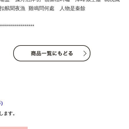
扣舷聞夜漁 雞鳴問何處 人物是秦餘
*****************
等）
します。