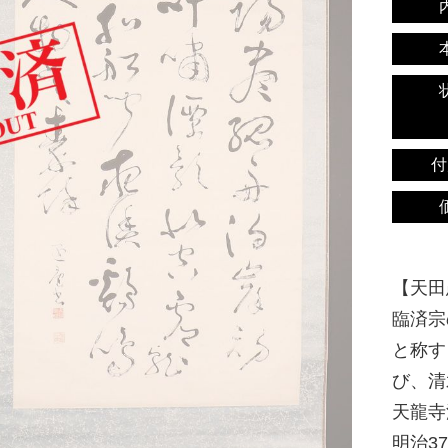
付
【天田愚
臨済宗
と称す
び、清
天龍寺
明治37