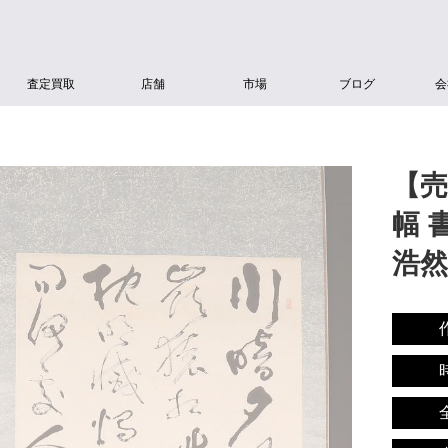
査定買取
店舗
市場
ブログ
会
【売
幅 
浩然