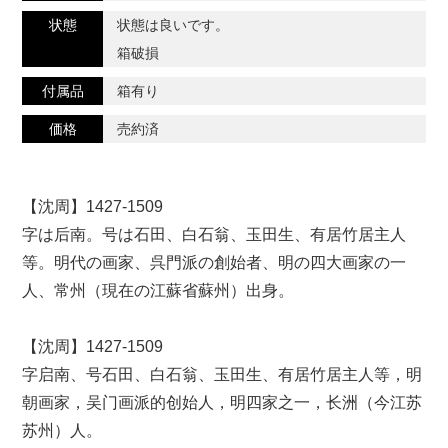
状態
状態は良いです。
箱破損
付属品
箱有り
価格
売約済
【沈周】1427-1509
字は后南。号は石田、白石翁、玉田生、有居竹居主人
等。明代の画家、呉門派の創始者、明の四大画家の一
人、常州（現在の江蘇省蘇州）出身。
【沈周】1427-1509
字启南、号石田、白石翁、玉田生、有居竹居主人等，明
朝画家，吴门画派的创始人，明四家之一，长洲（今江苏
苏州）人。