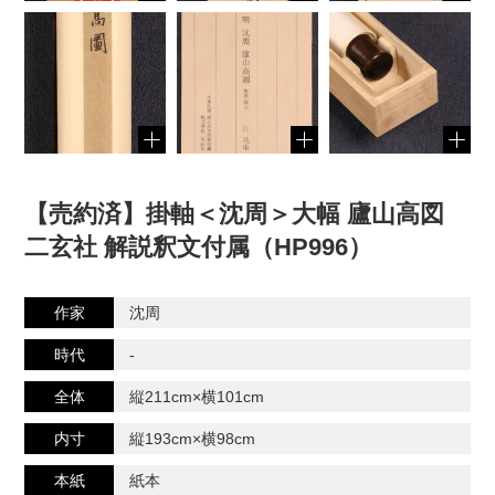
【売約済】掛軸＜沈周＞大幅 廬山高図
二玄社 解説釈文付属（HP996）
作家
沈周
時代
-
全体
縦211cm×横101cm
内寸
縦193cm×横98cm
本紙
紙本