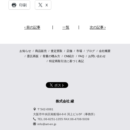
印刷
X
‹ 前の記事
一覧
次の記事 ›
お知らせ
商品販売
査定買取
店舗
市場
ブログ
会社概要
委託再販
骨董の嗜み方
CM紹介
FAQ
お問い合わせ
特定商取引法に基づく表記
株式会社 縁
〒542-0081
大阪市中央区南船場4-8-6 渕上ビル5F（事務所）
TEL:06-6251-1355 FAX:06-4708-5039
info@art-en.jp