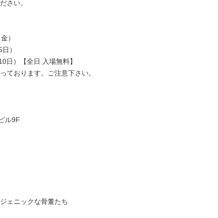
ださい。
（金）
～5日）
6日～10日）【全日 入場無料】
っております。ご注意下さい。
ビル9F
on/フォトジェニックな骨董たち