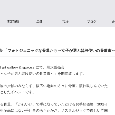
査定買取
店舗
市場
ブログ
会
示会 「フォトジェニックな骨董たち～女子が選ぶ普段使いの骨董市
t gallery & space」にて、展示販売会
～女子が選ぶ普段使いの骨董市～」を開催致します。
物の掛軸のみならず、幅広い趣向の方々に骨董に慣れ親しんでいた
としたイベントです。
る骨董。「かわいい」で手に取っていただけるお手軽価格（300円
生産品にはない手仕事のあたたかさ。ノスタルジックで優しい雰囲