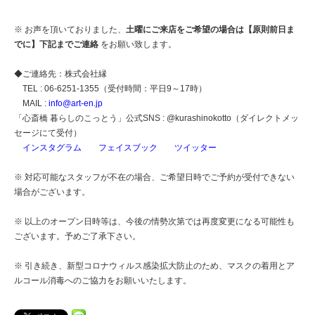
※ お声を頂いておりました、
土曜にご来店をご希望の場合は【原則前日ま
でに】下記までご連絡
をお願い致します。
◆ご連絡先：株式会社縁
TEL : 06-6251-1355（受付時間：平日9～17時）
MAIL :
info@art-en.jp
「心斎橋 暮らしのこっとう」公式SNS : @kurashinokotto（ダイレクトメッ
セージにて受付）
インスタグラム
フェイスブック
ツイッター
※ 対応可能なスタッフが不在の場合、ご希望日時でご予約が受付できない
場合がございます。
※ 以上のオープン日時等は、今後の情勢次第では再度変更になる可能性も
ございます。予めご了承下さい。
※ 引き続き、新型コロナウィルス感染拡大防止のため、マスクの着用とア
ルコール消毒へのご協力をお願いいたします。