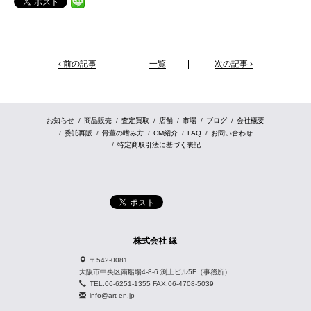
‹ 前の記事
一覧
次の記事 ›
お知らせ
商品販売
査定買取
店舗
市場
ブログ
会社概要
委託再販
骨董の嗜み方
CM紹介
FAQ
お問い合わせ
特定商取引法に基づく表記
株式会社 縁
〒542-0081
大阪市中央区南船場4-8-6 渕上ビル5F（事務所）
TEL:06-6251-1355 FAX:06-4708-5039
info@art-en.jp