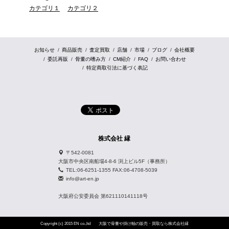
カテゴリ１
カテゴリ２
お知らせ
商品販売
査定買取
店舗
市場
ブログ
会社概要
委託再販
骨董の嗜み方
CM紹介
FAQ
お問い合わせ
特定商取引法に基づく表記
株式会社 縁
〒542-0081
大阪市中央区南船場4-8-6 渕上ビル5F（事務所）
TEL:06-6251-1355 FAX:06-4708-5039
info@art-en.jp
大阪府公安委員会 第621110141118号
Copyright (c) 2015 EN co.,ltd
大阪で骨董や掛け軸の販売・買取なら株式会社縁